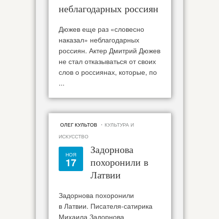
неблагодарных россиян
Дюжев еще раз «словесно
наказал» неблагодарных
россиян. Актер Дмитрий Дюжев
не стал отказываться от своих
слов о россиянах, которые, по
...
·
ОЛЕГ КУЛЬТОВ
КУЛЬТУРА И
ИСКУССТВО
Задорнова
НОЯ
17
похоронили в
Латвии
Задорнова похоронили
в Латвии. Писателя-сатирика
Михаила Задорнова