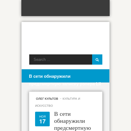
В сети обнаружили
предсмертную записку рэпера Lil
Peep
·
ОЛЕГ КУЛЬТОВ
КУЛЬТУРА И
ИСКУССТВО
В сети
НОЯ
17
обнаружили
предсмертную