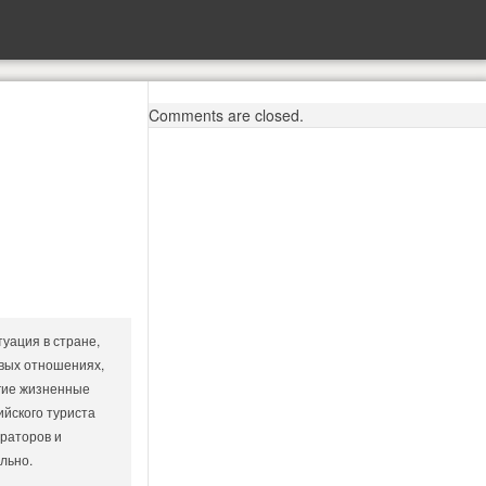
Comments are closed.
уация в стране,
вых отношениях,
угие жизненные
йского туриста
ераторов и
льно.