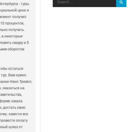
Петербурга - туры
ециальной цене и
 клиент получил
-15 процентов,
льно получить
. а некоторые
ложить скидку и 5
ньким оборотом
тобы остаться
 тур. Вам нужно
пании Нано Тревел,
, оказаться на
авительства,
форме заказа
, достать свою
чку, завести все
 провести оплату
жный шлюз от