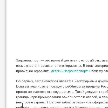
Загранпаспорт — это важный документ, который открыв
возможности и расширяет его горизонты. В этом материа
правильно оформить
детский загранпаспорт
и почему это
Во-первых, загранпаспорт является необходимым докуме
Если вы планируете поездку с ребёнком за пределы Росс
просто не сможете его осуществить. Такой документ тре
границы, при бронировании авиабилетов и отелей, а та
некоторые страны. Поэтому заблаговременное оформле
ребёнка — это залог комфортного и безопасного путеше