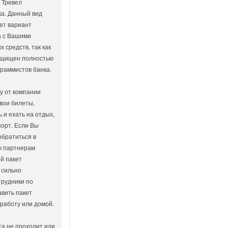
 Тревел
а. Данный вид
ет вариант
а с Вашими
 средств, так как
защищен полностью
раммистов банка.
у от компании
вои билеты,
 и ехать на отдых,
порт. Если Вы
обратиться в
к партнерам
й пакет
 сильно
трудники по
авить пакет
 работу или домой.
та не проходит или