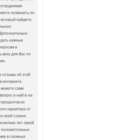
 сотрудникам
ожете позвонить по
 который найдете
льного
 Дополнительно
 дать нужные
опросам и
ь визу для Вас по
ию.
е отзывы об этой
в интернете.
 можете сами
 вопрос и найти на
 процентов из
ого характера от
по всей стране.
есколько лет своей
о положительных
жку в сложных