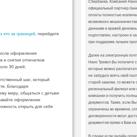
Сбербанка. Компания Нано
официальный партнер банк
оплаты полностью исключа
возможного мошенничеств
данными и кражей денежных
х кто за границей
, перейдите
подготовлен, настроен и 
при поддержке лучших прог
 После оформления
Далее на электронную почт
в и снятия отпечатков
Нано Тревел Вы получите с
оло 30 дней.
которые можно распечатать
не забудьте взять свой пас
етственный шаг, который
старой закалки, то можете 
ти. Благодаря
региональный филиал или 
ему миру, общаться с детьми
компании и получить полны
адывайте оформление
документов. Также, если Вы
ожность открыть для себя
ограничены во времени, со
договоренности могут дост
документов прямо к Вам на
В случае если онлайн опла