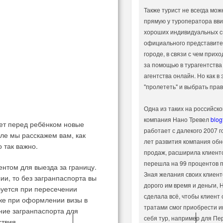
Также турист не всегда мож
прямую у туроператора вви
хороших индивидуальных с
официального представител
городе, в связи с чем прих
за помощью в турагентства
агентства онлайн. Но как в
"пролететь" и выбрать пра
Одна из таких на российско
компания Нано Тревел
blog
ает перед ребёнком новые
работает с далекого 2007 г
ле мы расскажем вам, как
лет развития компания обн
 так важно.
продаж, расширила клиентс
перешла на 99 процентов п
нтом для выезда за границу.
Зная желания своих клиенто
ии, то без загранпаспорта вы
дорого им время и деньги, 
буется при пересечении
сделала всё, чтобы клиент
кже при оформлении визы в
тратами смог приобрести 
ние загранпаспорта для
себя тур, например для Пе
ствия.