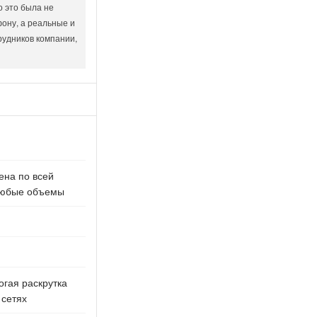
о это была не
ону, а реальные и
рудников компании,
ена по всей
 любые объемы
огая раскрутка
 сетях