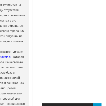
ет купить тур на
ду отсутствия
кидок или наличия
ьства в его
одится обращаться
 своего города или
 этой ситуации не
вильную компанию.
м рынке тур услуг
travels.ru
, которая
ода. За несколько
овила свои точки
кую базу и
родаж в онлайн.
в, и понимая, как
Нано Тревел
 с минимальными
интересный для
рми - специальные