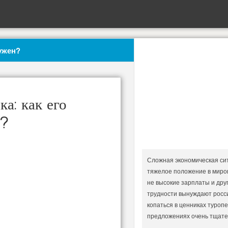
нужен?
а: как его
н?
Сложная экономическая сит
тяжелое положение в миро
не высокие зарплаты и др
трудности вынуждают росси
копаться в ценниках туроп
предложениях очень тщате