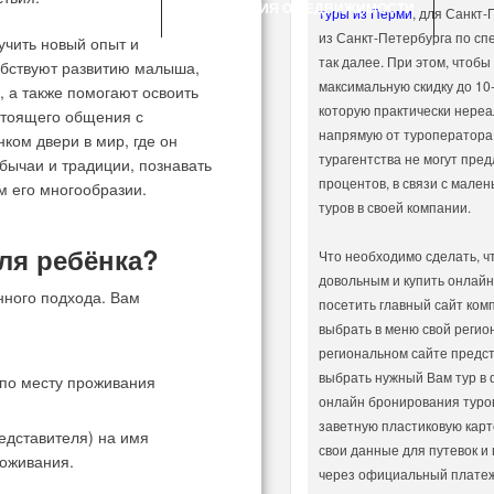
ВЕДНИК АБРАМЦЕВО
ОБЪЯВЛЕНИЯ О НЕДВИЖИМОСТИ
туры из Перми
, для Санкт-
из Санкт-Петербурга по сп
учить новый опыт и
так далее. При этом, чтобы
обствуют развитию малыша,
максимальную скидку до 10
, а также помогают освоить
которую практически нереа
астоящего общения с
напрямую от туроператора
ком двери в мир, где он
турагентства не могут пред
обычаи и традиции, познавать
процентов, в связи с мале
м его многообразии.
туров в своей компании.
ля ребёнка?
Что необходимо сделать, ч
довольным и купить онлайн
нного подхода. Вам
посетить главный сайт ком
выбрать в меню свой регион
региональном сайте предст
выбрать нужный Вам тур в 
по месту проживания
онлайн бронирования туров
заветную пластиковую карто
едставителя) на имя
свои данные для путевок и
роживания.
через официальный плате