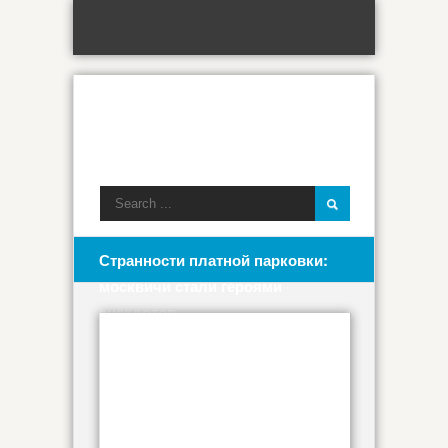
Странности платной парковки:
москвичи стали героями
анекдотов