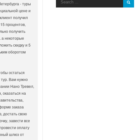
Петербурга - туры
ециальной цене и
 клиент получил
-15 процентов,
льно получить
. а некоторые
ложить скидку и 5
ньким оборотом
тобы остаться
 тур. Вам нужно
пании Нано Тревел,
, оказаться на
авительства,
форме заказа
, достать свою
чку, завести все
 провести оплату
жный шлюз от