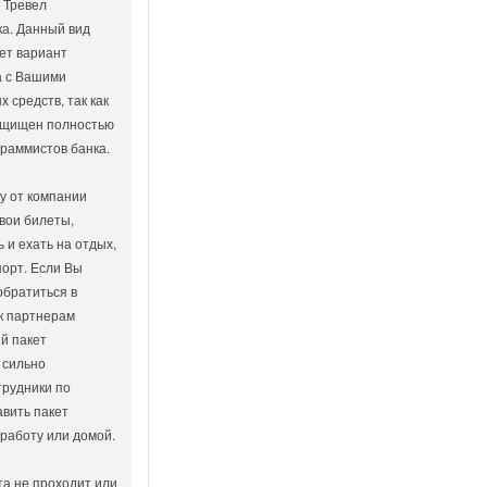
 Тревел
а. Данный вид
ет вариант
а с Вашими
 средств, так как
защищен полностью
раммистов банка.
у от компании
вои билеты,
 и ехать на отдых,
порт. Если Вы
обратиться в
к партнерам
й пакет
 сильно
трудники по
авить пакет
 работу или домой.
та не проходит или