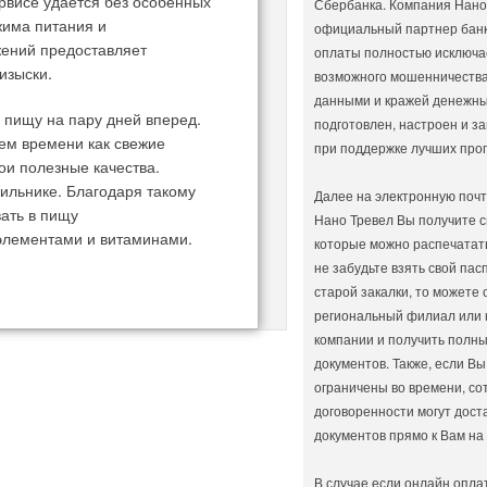
ервисе удается без особенных
Сбербанка. Компания Нано
жима питания и
официальный партнер банк
жений предоставляет
оплаты полностью исключа
изыски.
возможного мошенничеств
данными и кражей денежных
ь пищу на пару дней вперед.
подготовлен, настроен и 
ием времени как свежие
при поддержке лучших прог
ои полезные качества.
дильнике. Благодаря такому
Далее на электронную почт
вать в пищу
Нано Тревел Вы получите с
элементами и витаминами.
которые можно распечатать
не забудьте взять свой пас
старой закалки, то можете 
региональный филиал или 
компании и получить полны
документов. Также, если Вы
ограничены во времени, со
договоренности могут дост
документов прямо к Вам на
В случае если онлайн опла