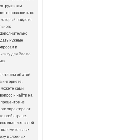
 сотрудникам
ожете позвонить по
 который найдете
льного
 Дополнительно
 дать нужные
опросам и
ь визу для Вас по
ию.
е отзывы об этой
в интернете.
 можете сами
 вопрос и найти на
 процентов из
ого характера от
по всей стране.
есколько лет своей
о положительных
жку в сложных