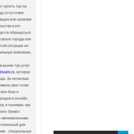
ет купить тур на
ду отсутствия
кидок или наличия
ьства в его
одится обращаться
 своего города или
 этой ситуации не
вильную компанию.
м рынке тур услуг
travels.ru
, которая
ода. За несколько
овила свои точки
кую базу и
родаж в онлайн.
в, и понимая, как
Нано Тревел
 с минимальными
интересный для
рми - специальные