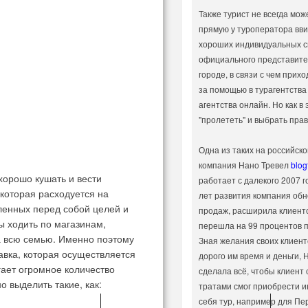
Также турист не всегда мож
прямую у туроператора вви
хороших индивидуальных с
официального представител
городе, в связи с чем прих
за помощью в турагентства
агентства онлайн. Но как в
"пролететь" и выбрать пра
Одна из таких на российско
компания Нано Тревел
blog
хорошо кушать и вести
работает с далекого 2007 г
которая расходуется на
лет развития компания обн
вленных перед собой целей и
продаж, расширила клиентс
ы ходить по магазинам,
перешла на 99 процентов п
на всю семью. Именно поэтому
Зная желания своих клиенто
вка, которая осуществляется
дорого им время и деньги, 
гает огромное количество
сделала всё, чтобы клиент
 выделить такие, как:
тратами смог приобрести 
себя тур, например для Пе