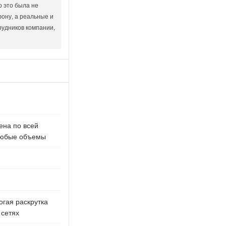
о это была не
ону, а реальные и
рудников компании,
ена по всей
 любые объемы
огая раскрутка
 сетях