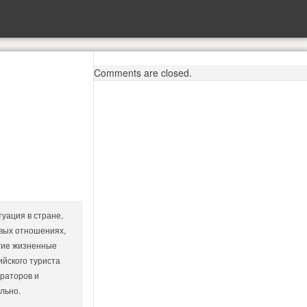
Comments are closed.
уация в стране,
вых отношениях,
угие жизненные
йского туриста
ераторов и
льно.