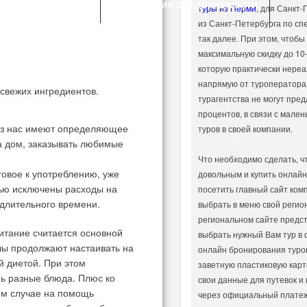
ВЕДНИК АБРАМЦЕВО
ОБЪЯВЛЕНИЯ О НЕДВИЖИМОСТИ
туры из Перми
, для Санкт-
из Санкт-Петербурга по сп
так далее. При этом, чтобы
максимальную скидку до 10
которую практически нереа
напрямую от туроператора
свежих ингредиентов.
турагентства не могут пред
процентов, в связи с мале
 из нас имеют определяющее
туров в своей компании.
на дом, заказывать любимые
Что необходимо сделать, ч
товое к употреблению, уже
довольным и купить онлайн
тью исключены расходы на
посетить главный сайт ком
 длительного времени.
выбрать в меню свой регион
региональном сайте предст
итание считается основной
выбрать нужный Вам тур в 
лы продолжают настаивать на
онлайн бронирования туров
й диетой. При этом
заветную пластиковую карто
нь разные блюда. Плюс ко
свои данные для путевок и
ом случае на помощь
через официальный плате