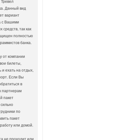
 Тревел
а. Данный вид
ет вариант
а с Вашими
 средств, так как
защищен полностью
раммистов банка.
у от компании
вои билеты,
 и ехать на отдых,
порт. Если Вы
обратиться в
к партнерам
й пакет
 сильно
трудники по
авить пакет
 работу или домой.
та не проходит или