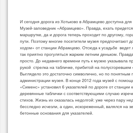
И сегодня дорога из Хотьково в Абрамцево доступна для 
Музей-заповедник «Абрамцево». Правда, ехать придется 
маршрутке, да и дорога теперь проходит по другому, г
пути. Поэтому многие посетители музея предпочитают д
ходом» от станции Абрамцево. Отсюда к усадьбе ведет 
так приятно прогуляться жарким летним деньком. Правда,
просто. До недавнего времени путь к музею указывала 
рукой стрелка на табличке, прибитой на полусгоревшем
Выглядело это достаточно символично, но по понятным 
администрации музея. В конце 2012 года музей с помощ
«Сименс» установил 6 указателей по дороге от станции к
деревянные таблички с соответствующими случаю изре
стихов. Жизнь их оказалась недолгой: уже через пару не
бесследно исчезли, а один, искореженный, валялся на 
бетонные основания для указателей.