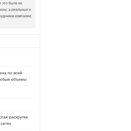
о это была не
ону, а реальные и
рудников компании,
ена по всей
 любые объемы
огая раскрутка
 сетях