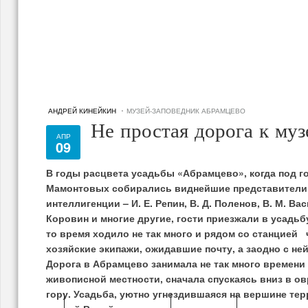
·
АНДРЕЙ КИНЕЙКИН
МУЗЕЙ-ЗАПОВЕДНИК АБРАМЦЕВО
Не простая дорога к му
АПР
09
В годы расцвета усадьбы «Абрамцево», когда под 
Мамонтовых собирались виднейшие представители
интеллигенции – И. Е. Репин, В. Д. Поленов, В. М. Васн
Коровин и многие другие, гости приезжали в усадьб
то время ходило не так много и рядом со станцией
хозяйские экипажи, ожидавшие почту, а заодно с не
Дорога в Абрамцево занимала не так много времени
живописной местности, сначала спускаясь вниз в ов
гору. Усадьба, уютно угнездившаяся на вершине те