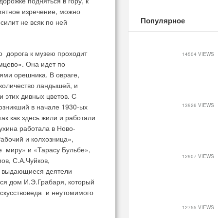
орожке подняться в гору, к
мятное изречение, можно
Популярное
осилит не всяк по ней
о дорога к музею проходит
14504 VIEWS
мцево». Она идет по
ями орешника. В овраге,
 количество ландышей, и
 этих дивных цветов. С
озникший в начале 1930-ых
13926 VIEWS
ак как здесь жили и работали
ухина работала в Ново-
абочий и колхозница»,
 миру» и «Тарасу Бульбе»,
12907 VIEWS
ов, С.А.Чуйков,
ие выдающиеся деятели
ся дом И.Э.Грабаря, который
 искусствоведа и неутомимого
12755 VIEWS