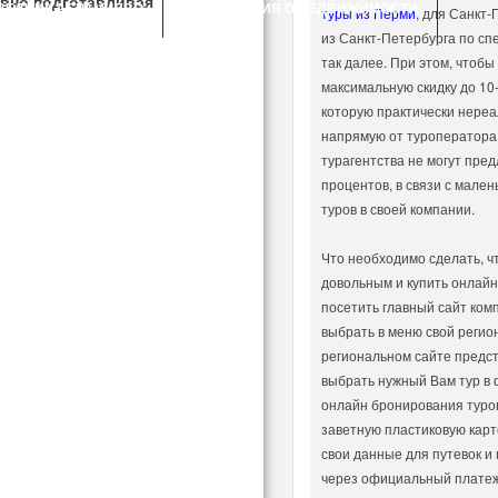
овно подготавливая
ВЕДНИК АБРАМЦЕВО
ОБЪЯВЛЕНИЯ О НЕДВИЖИМОСТИ
туры из Перми
, для Санкт-
и.
из Санкт-Петербурга по сп
так далее. При этом, чтобы
максимальную скидку до 10
которую практически нереа
напрямую от туроператора
турагентства не могут пред
процентов, в связи с мале
туров в своей компании.
Что необходимо сделать, ч
довольным и купить онлайн
посетить главный сайт ком
выбрать в меню свой регион
региональном сайте предст
выбрать нужный Вам тур в 
онлайн бронирования туров
заветную пластиковую карто
свои данные для путевок и
через официальный плате