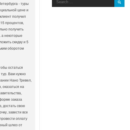
Петербурга - туры
ециальной цене и
 клиент получил
-15 процентов,
льно получить
. а некоторые
ложить скидку и 5
ньким оборотом
тобы остаться
 тур. Вам нужно
пании Нано Тревел,
, оказаться на
авительства,
форме заказа
, достать свою
чку, завести все
 провести оплату
жный шлюз от