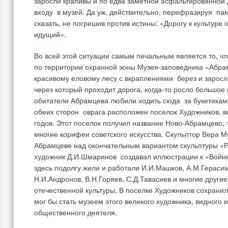
заросли крапивы и по едва заметной асфальтированной д
входу в музей. Да уж, действительно, перефразируя па
сказать, не погрешив против истины: «Дорогу к культуре 
идущий».
Во всей этой ситуации самым печальным является то, чт
по территории охранной зоны Музея-заповедника «Абра
красивому еловому лесу с вкраплениями берез и заросл
через который проходит дорога, когда-то росло большое
обитатели Абрамцева любили ходить сюда за букетиками
обеих сторон оврага расположен поселок Художников, в
годов. Этот поселок получил название Ново-Абрамцево, т
многие корифеи советского искусства. Скульптор Вера М
Абрамцеве над окончательным вариантом скульптуры «Р
художник Д.И.Шмаринов создавал иллюстрации к «Войне
здесь подолгу жили и работали И.И.Машков, А.М.Герасим
Н.И.Андронов, В.Н.Горяев, С.Д.Тавасиев и многие друг
отечественной культуры. В поселке Художников сохранил
мог бы стать музеем этого великого художника, видного
общественного деятеля.