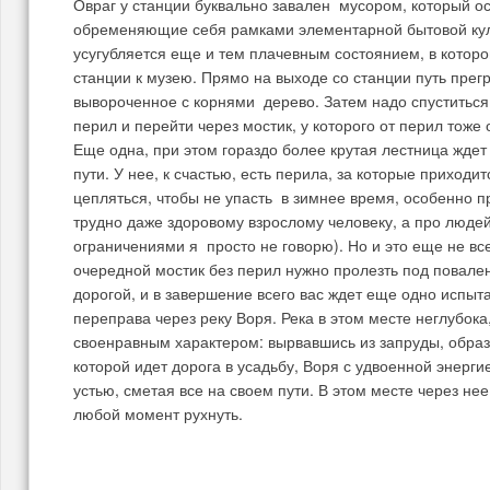
Овраг у станции буквально завален мусором, который о
обременяющие себя рамками элементарной бытовой кул
усугубляется еще и тем плачевным состоянием, в которо
станции к музею. Прямо на выходе со станции путь прег
вывороченное с корнями дерево. Затем надо спуститься
перил и перейти через мостик, у которого от перил тоже
Еще одна, при этом гораздо более крутая лестница ждет
пути. У нее, к счастью, есть перила, за которые приходи
цепляться, чтобы не упасть в зимнее время, особенно п
трудно даже здоровому взрослому человеку, а про люде
ограничениями я просто не говорю). Но и это еще не в
очередной мостик без перил нужно пролезть под повал
дорогой, и в завершение всего вас ждет еще одно испыт
переправа через реку Воря. Река в этом месте неглубока
своенравным характером: вырвавшись из запруды, образ
которой идет дорога в усадьбу, Воря с удвоенной энерги
устью, сметая все на своем пути. В этом месте через не
любой момент рухнуть.