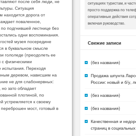
ставляют после себя люди, не
ситуациях туристам, и част
ьтуры. Ситуация
просто поддержка по телеф
м находится дорога от
оперативные действия сот
раждает поваленное,
включая руководство.
 по подгнившей лестнице без
 остались одни воспоминания.
 гостей музея посередине
Свежие записи
тся в буквальном смысле
ри гололеде (преодолеть ее
й с физическими
(без названия)
се испытания. Переходя
енным деревом, нависшим на
Продажа шпунта Ларс
ание не для слабонервных:
России: новый и б/у,
, но зато обладает
ованной плотиной, по
(без названия)
ей устремляется к своему
е переброшен мост, готовый в
(без названия)
Качественная и недор
страниц в социальных