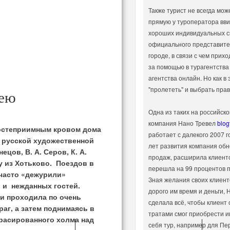
Также турист не всегда мож
прямую у туроператора вви
хороших индивидуальных с
официального представител
городе, в связи с чем прих
за помощью в турагентства
агентства онлайн. Но как в
"пролететь" и выбрать пра
зею
Одна из таких на российско
компания Нано Тревел
blog
гостеприимным кровом дома
работает с далекого 2007 г
 русской художественной
лет развития компания обн
ецов, В. А. Серов, К. А.
продаж, расширила клиентс
у из Хотьково. Поездов в
перешла на 99 процентов п
 часто «дежурили»
Зная желания своих клиенто
й и нежданных гостей.
дорого им время и деньги, 
 и проходила по очень
сделала всё, чтобы клиент
раг, а затем поднимаясь в
тратами смог приобрести 
ррасированного холма над
себя тур, например для Пе