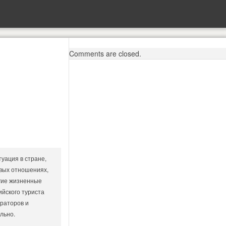
Comments are closed.
уация в стране,
вых отношениях,
угие жизненные
йского туриста
ераторов и
льно.