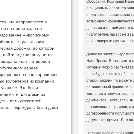
Сбербанка. Компания Нано
официальный партнер банк
оплаты полностью исключа
возможного мошенничеств
тех, кто направляется в
данными и кражей денежных
не на пролетке, а на
подготовлен, настроен и 
ораздо менее живописному
при поддержке лучших прог
обираться туда «своим
лесная дорожка, по которой
Далее на электронную почт
 найти эту тропинку не так
Нано Тревел Вы получите с
процарапанная нетвердой
которые можно распечатать
 обугленном дереве.
не забудьте взять свой пас
причинам не очень нравилось
старой закалки, то можете 
ью волонтеров из компании
региональный филиал или 
 усадьбе. Это были
компании и получить полны
чениями и цитатами из
документов. Также, если Вы
дель пять указателей
ограничены во времени, со
земле. Повреждены были даже
договоренности могут дост
документов прямо к Вам на
В случае если онлайн опла