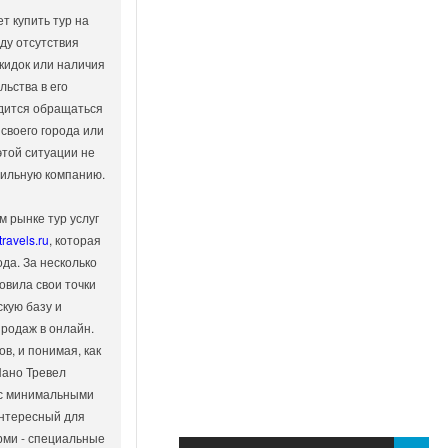
ет купить тур на
ду отсутствия
кидок или наличия
ьства в его
одится обращаться
 своего города или
 этой ситуации не
вильную компанию.
м рынке тур услуг
travels.ru
, которая
ода. За несколько
овила свои точки
кую базу и
родаж в онлайн.
в, и понимая, как
Нано Тревел
 с минимальными
интересный для
рми - специальные