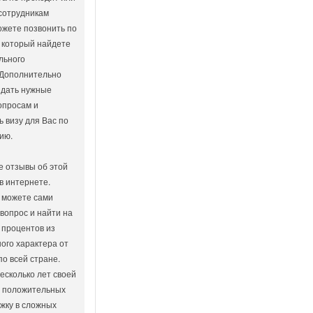
 сотрудникам
ожете позвонить по
 который найдете
льного
 Дополнительно
 дать нужные
опросам и
ь визу для Вас по
ию.
е отзывы об этой
в интернете.
 можете сами
 вопрос и найти на
 процентов из
ого характера от
по всей стране.
есколько лет своей
о положительных
жку в сложных